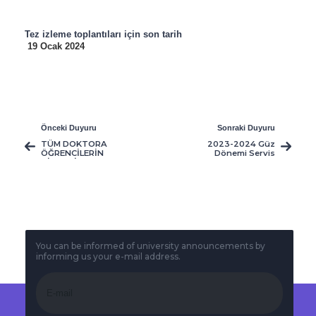
Tez izleme toplantıları için son tarih
19 Ocak 2024
Önceki Duyuru
Sonraki Duyuru
TÜM DOKTORA
2023-2024 Güz
ÖĞRENCİLERİN
Dönemi Servis
DİKKATİNE
Dersleri Vize Takvimi
You can be informed of university announcements by
informing us your e-mail address.