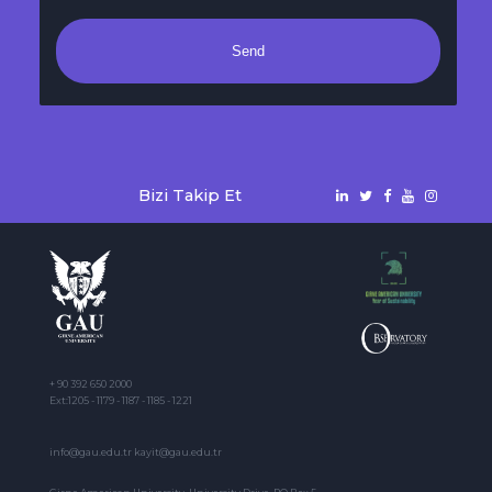
Send
Bizi Takip Et
+ 90 392 650 2000
Ext:1205 - 1179 - 1187 - 1185 - 1221
info@gau.edu.tr kayit@gau.edu.tr