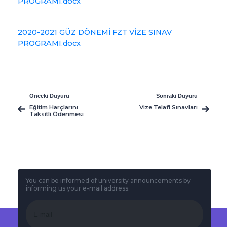
PROGRAMI.docx
2020-2021 GÜZ DÖNEMİ FZT VİZE SINAV
PROGRAMI.docx
Önceki Duyuru
Sonraki Duyuru
Eğitim Harçlarını
Vize Telafi Sınavları
Taksitli Ödenmesi
Hakkında
You can be informed of university announcements by
informing us your e-mail address.