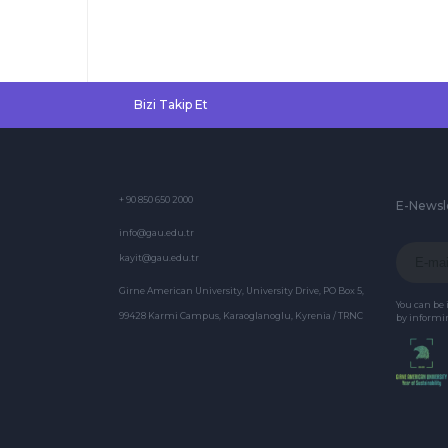
Sabitlemesi
Hakkında
(Güncellendi -
31.7.2019)
Bizi Takip Et
+ 90 850 650 2000
E-Newsl
info@gau.edu.tr
kayit@gau.edu.tr
Girne American University, University Drive, PO Box 5,
You can be
99428 Karmi Campus, Karaoglanoglu, Kyrenia / TRNC
by informin