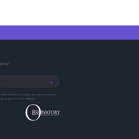
etter
 informed of university announcements
g us your e-mail address.