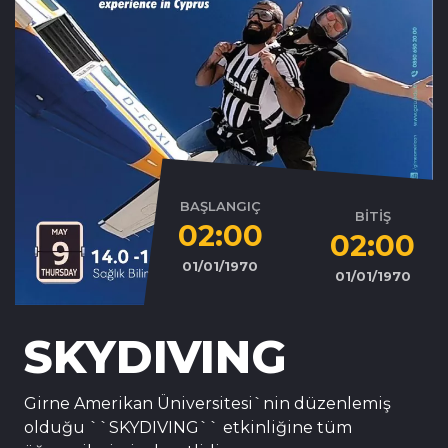
BAŞLANGIÇ
BİTİŞ
02:00
02:00
01/01/1970
01/01/1970
SKYDIVING
Girne Amerikan Üniversitesi`nin düzenlemiş
olduğu ``SKYDIVING`` etkinliğine tüm