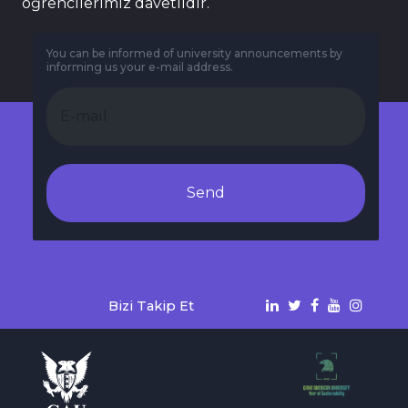
öğrencilerimiz davetlidir.
You can be informed of university announcements by
informing us your e-mail address.
Send
Bizi Takip Et