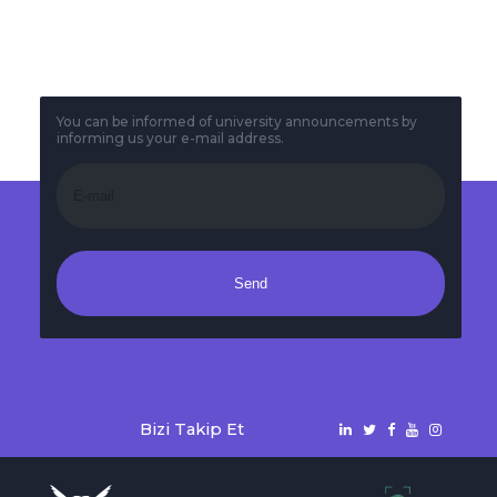
İNOVASYON
KÜLTÜRÜDÜR”
You can be informed of university announcements by
informing us your e-mail address.
Send
Bizi Takip Et