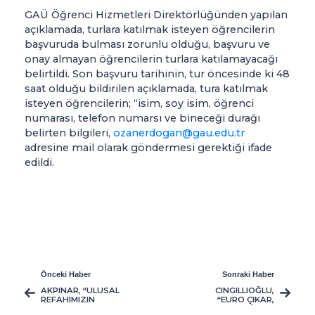
GAÜ Öğrenci Hizmetleri Direktörlüğünden yapılan
açıklamada, turlara katılmak isteyen öğrencilerin
başvuruda bulması zorunlu olduğu, başvuru ve
onay almayan öğrencilerin turlara katılamayacağı
belirtildi. Son başvuru tarihinin, tur öncesinde ki 48
saat olduğu bildirilen açıklamada, tura katılmak
isteyen öğrencilerin; “isim, soy isim, öğrenci
numarası, telefon numarsı ve bineceği durağı
belirten bilgileri,
ozanerdogan@gau.edu.tr
adresine mail olarak göndermesi gerektiği ifade
edildi.
Önceki Haber
Sonraki Haber
AKPINAR, “ULUSAL
CINGILLIOĞLU,
REFAHIMIZIN
“EURO ÇIKAR,
ANAHTARI
STERLIN VE TL İNER”