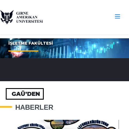
İŞLETME FAKÜLTESİ
GAÜ'DEN
HABERLER