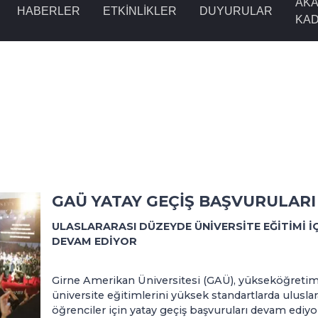
AKA
HABERLER
ETKINLIKLER
DUYURULAR
KA
GAÜ YATAY GEÇİŞ BAŞVURULARI
ULASLARARASI DÜZEYDE ÜNİVERSİTE EĞİTİMİ İ
DEVAM EDİYOR
Girne Amerikan Üniversitesi (GAÜ), yükseköğretimd
üniversite eğitimlerini yüksek standartlarda ulusla
öğrenciler için yatay geçiş başvuruları devam ediyo