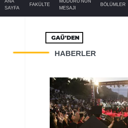
ANA
MÜDÜRÜ'NÜN
FAKÜLTE
BÖLÜMLER
SAYFA
MESAJI
GAÜ'DEN
HABERLER