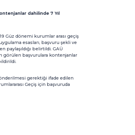
tenjanlar dahilinde 7 Yıl
019 Güz dönemi kurumlar arası geçiş
ygulama esasları, başvuru şekli ve
n paylaşıldığı belirtildi. GAÜ
un görülen başvurulara kontenjanlar
dirildi.
önderilmesi gerektiği ifade edilen
rumlararası Geçiş için başvuruda