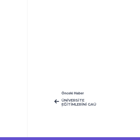
Önceki Haber
ÜNİVERSİTE
EĞİTİMLERİNİ GAÜ
İLE ULASLARARASI
DÜZEYDE DEVAM
ETTİRMEK İSTEYEN
ÖĞRENCİLER İÇİN
BÜYÜK FIRSAT