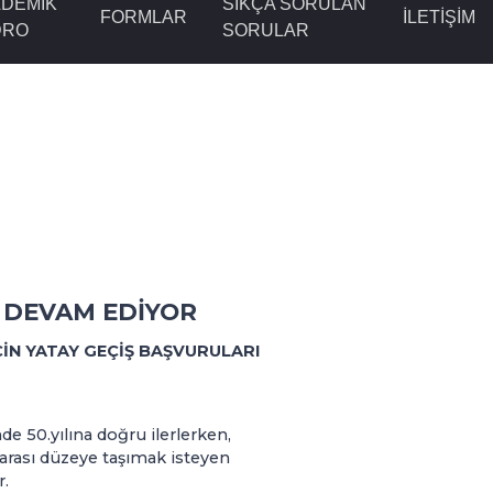
DEMİK
SIKÇA SORULAN
FORMLAR
İLETİŞİM
DRO
SORULAR
 DEVAM EDİYOR
ÇİN YATAY GEÇİŞ BAŞVURULARI
e 50.yılına doğru ilerlerken,
rarası düzeye taşımak isteyen
r.