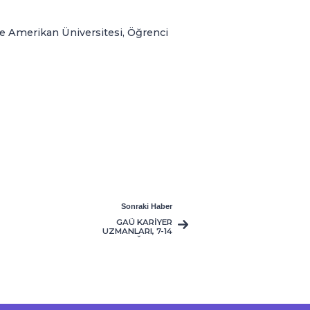
ne Amerikan Üniversitesi, Öğrenci
Sonraki Haber
GAÜ KARİYER
UZMANLARI, 7-14
AĞUSTOS
TARİHLERİ
ARASINDA TÜM
TÜRKİYE’DE
ÜNİVERSİTE
ADAYLARI İLE
BİRARAYA GELİYOR