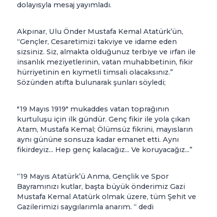
dolayısyla mesaj yayımladı.
Akpınar, Ulu Önder Mustafa Kemal Atatürk’ün,
“Gençler, Cesaretimizi takviye ve idame eden
sizsiniz. Siz, almakta olduğunuz terbiye ve irfan ile
insanlık meziyetlerinin, vatan muhabbetinin, fikir
hürriyetinin en kıymetli timsali olacaksınız.”
Sözünden atıfta bulunarak şunları söyledi;
"19 Mayıs 1919" mukaddes vatan toprağının
kurtuluşu için ilk gündür. Genç fikir ile yola çıkan
Atam, Mustafa Kemal; Ölümsüz fikrini, mayısların
aynı gününe sonsuza kadar emanet etti. Aynı
fikirdeyiz... Hep genç kalacağız... Ve koruyacağız...”
“19 Mayıs Atatürk’ü Anma, Gençlik ve Spor
Bayramınızı kutlar, başta büyük önderimiz Gazi
Mustafa Kemal Atatürk olmak üzere, tüm Şehit ve
Gazilerimizi saygılarımla anarım. “ dedi