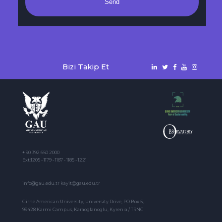
Send
Bizi Takip Et
+ 90 392 650 2000
Ext:1205 - 1179 - 1187 - 1185 - 1221
info@gau.edu.tr kayit@gau.edu.tr
Girne American University, University Drive, PO Box 5,
99428 Karmi Campus, Karaoglanoglu, Kyrenia / TRNC