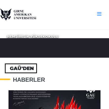
HEMŞİRELİK YÜKSEKOKULU
GAÜ'DEN
HABERLER