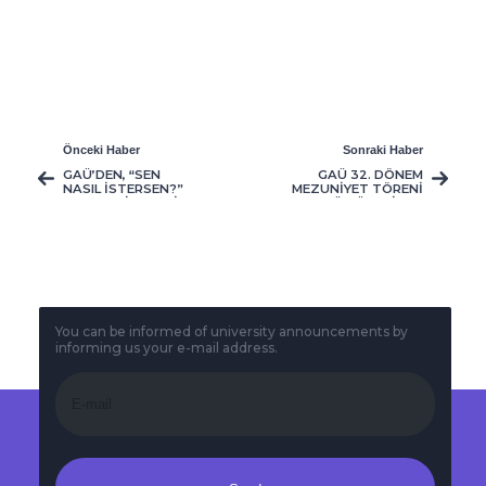
Önceki Haber
Sonraki Haber
GAÜ’DEN, “SEN
GAÜ 32. DÖNEM
NASIL İSTERSEN?”
MEZUNİYET TÖRENİ
SLOGANI İLE; EŞSİZ
1500’ÜN ÜZERİNDE
FIRSATLARA SAHİP
47 FARKLI ÜLKEDEN
BURSLULUK SINAVI
ÖĞRENCİNİN
KATILIMI İLE
GERÇEKLEŞTİRİLECEK
You can be informed of university announcements by
informing us your e-mail address.