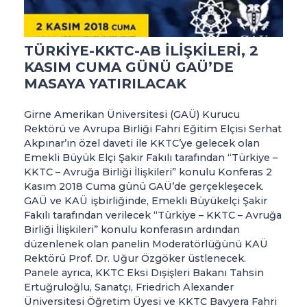
TÜRKİYE-KKTC-AB İLİŞKİLERİ, 2
KASIM CUMA GÜNÜ GAÜ’DE
MASAYA YATIRILACAK
Girne Amerikan Üniversitesi (GAÜ) Kurucu
Rektörü ve Avrupa Birliği Fahri Eğitim Elçisi Serhat
Akpınar’ın özel daveti ile KKTC’ye gelecek olan
Emekli Büyük Elçi Şakir Fakılı tarafından “Türkiye –
KKTC – Avruğa Birliği İlişkileri” konulu Konferas 2
Kasım 2018 Cuma günü GAÜ’de gerçekleşecek.
GAÜ ve KAÜ işbirliğinde, Emekli Büyükelçi Şakir
Fakılı tarafından verilecek “Türkiye – KKTC – Avruğa
Birliği İlişkiler
i” konulu konferasın ardından
düzenlenek olan panelin Moderatörlüğünü KAÜ
Rektörü Prof. Dr. Uğur Özgöker üstlenecek.
Panele ayrıca, KKTC Eksi Dışişleri Bakanı Tahsin
Ertuğruloğlu, Sanatçı, Friedrich Alexander
Üniversitesi Öğretim Üyesi ve KKTC Bavyera Fahri