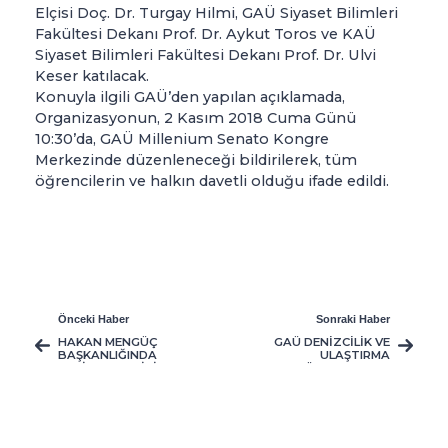
Elçisi Doç. Dr. Turgay Hilmi, GAÜ Siyaset Bilimleri
Fakültesi Dekanı Prof. Dr. Aykut Toros ve KAÜ
Siyaset Bilimleri Fakültesi Dekanı Prof. Dr. Ulvi
Keser katılacak.
Konuyla ilgili GAÜ’den yapılan açıklamada,
Organizasyonun, 2 Kasım 2018 Cuma Günü
10:30’da, GAÜ Millenium Senato Kongre
Merkezinde düzenleneceği bildirilerek, tüm
öğrencilerin ve halkın davetli olduğu ifade edildi.
Önceki Haber
Sonraki Haber
HAKAN MENGÜÇ
GAÜ DENİZCİLİK VE
BAŞKANLIĞINDA
ULAŞTIRMA
SUFİ AKADEMİSİ
YÜKSEKOKULU,
KURULDU
ÖĞRENCİRİNE
DÜNYANIN BÜTÜN
DENİZLERİNDE
ÇALIŞMA ...