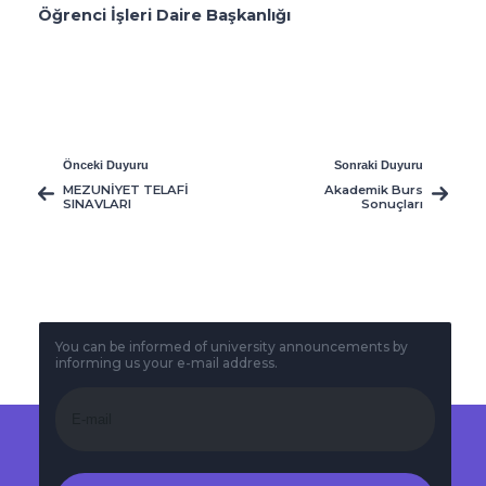
Öğrenci İşleri Daire Başkanlığı
Önceki Duyuru
Sonraki Duyuru
MEZUNİYET TELAFİ
Akademik Burs
SINAVLARI
Sonuçları
You can be informed of university announcements by
informing us your e-mail address.