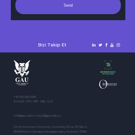
Send
Bizi Takip Et
+ 90 392 650 2000
Ext:1205 - 1179 - 1187 - 1185 - 1221
info@gau.edu.tr kayit@gau.edu.tr
Girne American University, University Drive, PO Box 5,
99428 Karmi Campus, Karaoglanoglu, Kyrenia / TRNC