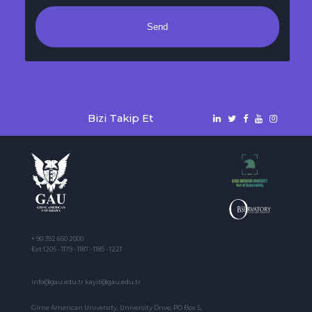
Send
Bizi Takip Et
+ 90 392 650 2000
Ext:1205 - 1179 - 1187 - 1185 - 1221
info@gau.edu.tr kayit@gau.edu.tr
Girne American University, University Drive, PO Box 5,