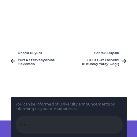
Önceki Duyuru
Sonraki Duyuru
Yurt Rezervasyonları
2020 Güz Dönemi
Hakkında
Kurumiçi Yatay Geçiş
(Bölüm Değişikliği)
Başvuruları
You can be informed of university announcements by
informing us your e-mail address.