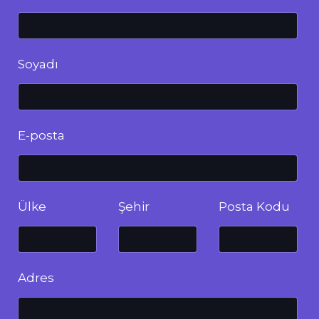
Soyadı
E-posta
Ülke
Şehir
Posta Kodu
Adres