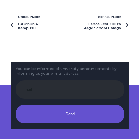
Önceki Haber
Sonraki Haber
GAÜ’nün 4.
Dance Fest 2010’a
Kampüsü
Stage School Damga
Washinghton’da
Vurdu
Eğitime Başlıyor
You can be informed of university announcements by
informing us your e-mail address.
Send