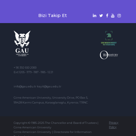
Bizi Takip Et
+ 90 392 650 2000
Ext:1205 - 1179 - 1187 - 1185 - 1221
info@gau.edu.tr kayit@gau.edu.tr
Girne American University, University Drive, PO Box 5,
99428 Karmi Campus, Karaoglanoglu, Kyrenia / TRNC
Copyright © 1985-2026 The Chancellor and Board of Trustees |
Privacy
Girne American University
Policy
Girne American University | Directorate for Information