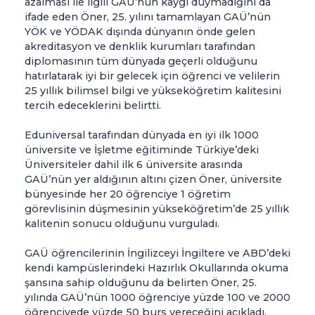
azalması ile ilgili GAÜ’nün kaygı duymadığını da
ifade eden Öner, 25. yılını tamamlayan GAÜ’nün
YÖK ve YÖDAK dışında dünyanın önde gelen
akreditasyon ve denklik kurumları tarafından
diplomasının tüm dünyada geçerli olduğunu
hatırlatarak iyi bir gelecek için öğrenci ve velilerin
25 yıllık bilimsel bilgi ve yükseköğretim kalitesini
tercih edeceklerini belirtti.
Eduniversal tarafından dünyada en iyi ilk 1000
üniversite ve İşletme eğitiminde Türkiye’deki
Üniversiteler dahil ilk 6 üniversite arasında
GAÜ’nün yer aldığının altını çizen Öner, üniversite
bünyesinde her 20 öğrenciye 1 öğretim
görevlisinin düşmesinin yükseköğretim’de 25 yıllık
kalitenin sonucu olduğunu vurguladı.
GAÜ öğrencilerinin İngilizceyi İngiltere ve ABD’deki
kendi kampüslerindeki Hazırlık Okullarında okuma
şansına sahip olduğunu da belirten Öner, 25.
yılında GAÜ’nün 1000 öğrenciye yüzde 100 ve 2000
öğrenciyede yüzde 50 burs vereceğini açıkladı.